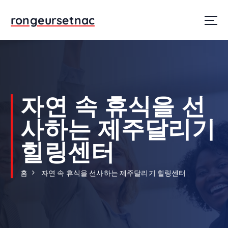
콘
텐
rongeursetnac
츠
로
건
너
뛰
기
자연 속 휴식을 선
사하는 제주달리기
힐링센터
홈
자연 속 휴식을 선사하는 제주달리기 힐링센터